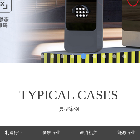
TYPICAL CASES
典型案例
制造行业
餐饮行业
政府机关
能源行业