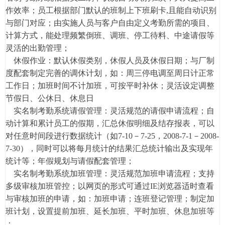
作效率；员工根据部门默认的班制上下班刷卡,且能自动识别
与部门对应；由实施人员与客户自由定义考勤所需的项目、
计算方式，能处理频繁倒班、调班、停工待料、中途请假等
灵活的出勤管理；
休假作业：默认休假类别，休假人员及休假日期；与厂制
度配套制定完善的调休计划，如：周三停电调至周日计正常
工作日；加班时间不计加班，可按平时补休；灵活设定调整
节假日、公休日、休息日
实名制考勤系统请假管理：灵活规范的请假申请流程；自
动计算和累计员工的假期，汇总休假明细及结存报表，可以
对任意时间段进行数据统计（如7-10－7-25，2008-7-1－2008-
7-30），同时可以将每月统计的结果汇总统计输出及实现年
统计等；年假规划与请假配套管理；
实名制考勤系统加班管理：灵活规范加班申请流程；支持
多级审核加班管控；以网页的形式可通过IE浏览器适时查看
与审核加班的申请，如：加班申请；连班登记管理；制定加
班计划，设置提前加班、延长加班、平时加班、休息加班等
；